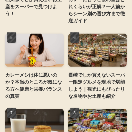
産をスーパーで見つけよ
れくらいが正解？一人前か
う！
らシーン別の選び方まで徹
底ガイド
カレーメシは体に悪いの
長崎でしか買えないスーパ
か？本当のところが気にな
ー限定グルメを現地で堪能
る方へ健康と栄養バランス
しよう｜観光にもぴったり
の真実
な名物やお土産も紹介