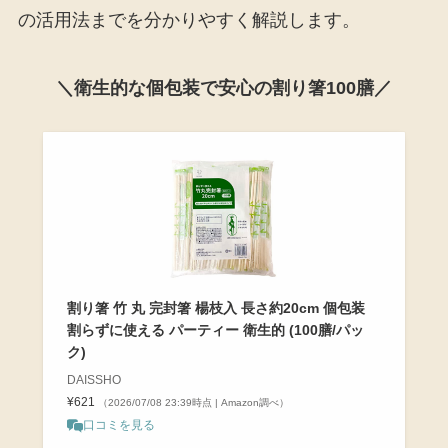
の活用法までを分かりやすく解説します。
＼衛生的な個包装で安心の割り箸100膳／
割り箸 竹 丸 完封箸 楊枝入 長さ約20cm 個包装
割らずに使える パーティー 衛生的 (100膳/パッ
ク)
DAISSHO
¥621
（2026/07/08 23:39時点 | Amazon調べ）
口コミを見る