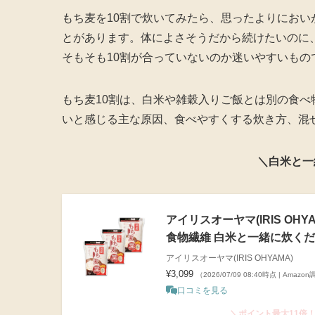
もち麦を10割で炊いてみたら、思ったよりにお
とがあります。体によさそうだから続けたいのに
そもそも10割が合っていないのか迷いやすいもの
もち麦10割は、白米や雑穀入りご飯とは別の食
いと感じる主な原因、食べやすくする炊き方、混
＼白米と一
アイリスオーヤマ(IRIS OHY
食物繊維 白米と一緒に炊く
アイリスオーヤマ(IRIS OHYAMA)
¥3,099
（2026/07/09 08:40時点 | Amazo
口コミを見る
＼ポイント最大11倍