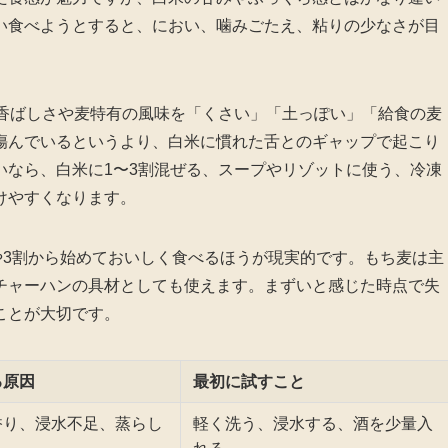
い食べようとすると、におい、噛みごたえ、粘りの少なさが目
の香ばしさや麦特有の風味を「くさい」「土っぽい」「給食の麦
傷んでいるというより、白米に慣れた舌とのギャップで起こり
いなら、白米に1〜3割混ぜる、スープやリゾットに使う、冷凍
けやすくなります。
や3割から始めておいしく食べるほうが現実的です。もち麦は主
チャーハンの具材としても使えます。まずいと感じた時点で失
ことが大切です。
る原因
最初に試すこと
香り、浸水不足、蒸らし
軽く洗う、浸水する、酒を少量入