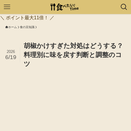
＼ ポイント最大11倍！ ／
ホーム
食の豆知識
胡椒かけすぎた対処はどうする？
2026
料理別に味を戻す判断と調整のコ
6/19
ツ