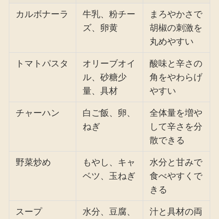
カルボナーラ
牛乳、粉チー
まろやかさで
ズ、卵黄
胡椒の刺激を
丸めやすい
トマトパスタ
オリーブオイ
酸味と辛さの
ル、砂糖少
角をやわらげ
量、具材
やすい
チャーハン
白ご飯、卵、
全体量を増や
ねぎ
して辛さを分
散できる
野菜炒め
もやし、キャ
水分と甘みで
ベツ、玉ねぎ
食べやすくで
きる
スープ
水分、豆腐、
汁と具材の両