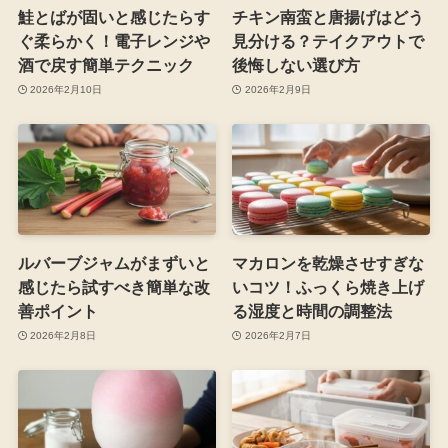
鮭とばが固いと感じたらす
チキン南蛮と唐揚げはどう
ぐ柔らかく！電子レンジや
見分ける？テイクアウトで
酒で戻す簡単テクニック
後悔しない選び方
2026年2月10日
2026年2月9日
ルバーブジャムがまずいと
マカロンを乾燥させすぎな
感じたら試すべき簡単な改
いコツ！ふっくら焼き上げ
善ポイント
る湿度と時間の調整法
2026年2月8日
2026年2月7日