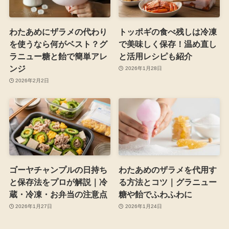
わたあめにザラメの代わり
トッポギの食べ残しは冷凍
を使うなら何がベスト？グ
で美味しく保存！温め直し
ラニュー糖と飴で簡単アレ
と活用レシピも紹介
ンジ
2026年1月28日
2026年2月2日
ゴーヤチャンプルの日持ち
わたあめのザラメを代用す
と保存法をプロが解説｜冷
る方法とコツ｜グラニュー
蔵・冷凍・お弁当の注意点
糖や飴でふわふわに
2026年1月27日
2026年1月24日