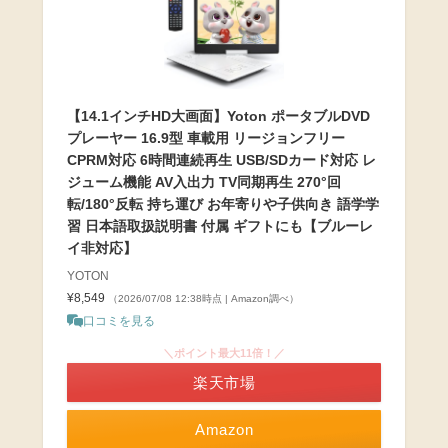
【14.1インチHD大画面】Yoton ポータブルDVD
プレーヤー 16.9型 車載用 リージョンフリー
CPRM対応 6時間連続再生 USB/SDカード対応 レ
ジューム機能 AV入出力 TV同期再生 270°回
転/180°反転 持ち運び お年寄りや子供向き 語学学
習 日本語取扱説明書 付属 ギフトにも【ブルーレ
イ非対応】
YOTON
¥8,549
（2026/07/08 12:38時点 | Amazon調べ）
口コミを見る
＼ポイント最大11倍！／
楽天市場
Amazon