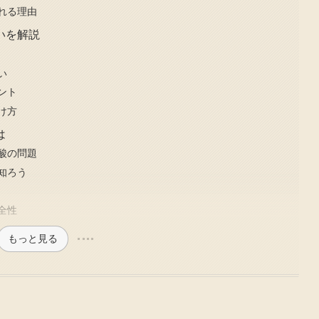
れる理由
いを解説
い
ント
け方
は
酸の問題
知ろう
全性
もっと見る