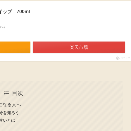
イップ 700ml
n調べ）
楽天市場
ポチップ
目次
になる人へ
分を知ろう
違いとは