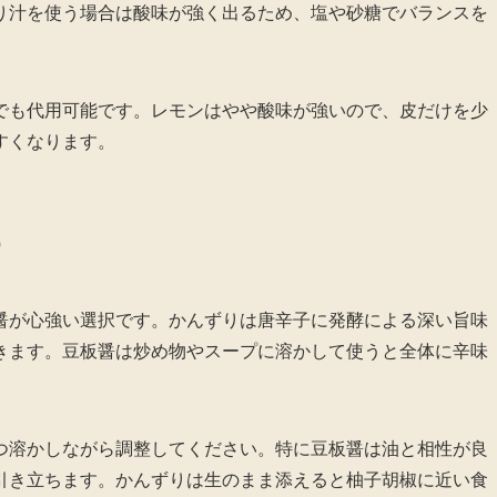
り汁を使う場合は酸味が強く出るため、塩や砂糖でバランスを
でも代用可能です。レモンはやや酸味が強いので、皮だけを少
すくなります。
う
醤が心強い選択です。かんずりは唐辛子に発酵による深い旨味
きます。豆板醤は炒め物やスープに溶かして使うと全体に辛味
つ溶かしながら調整してください。特に豆板醤は油と相性が良
引き立ちます。かんずりは生のまま添えると柚子胡椒に近い食