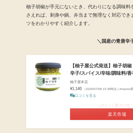
柚子胡椒が手元にないとき、代わりになる調味料
さえれば、刺身や鍋、弁当まで無理なく対応でき
ツをわかりやすく紹介します。
＼国産の青唐辛
【柚子屋公式発送】柚子胡椒（9
辛子/スパイス/辛味/調味料/
柚子屋本店
¥1,140
（2026/07/08 15:38時点 | Amazo
口コミを見る
＼ポイント最大11倍
楽天市場