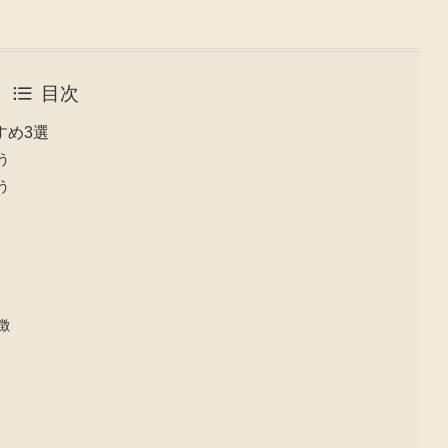
目次
すめ3選
う
う
徴