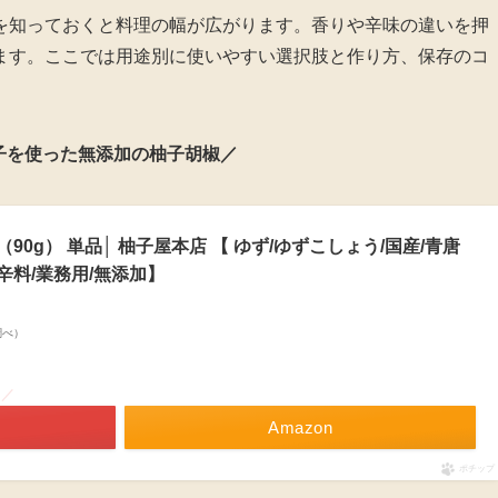
を知っておくと料理の幅が広がります。香りや辛味の違いを押
ます。ここでは用途別に使いやすい選択肢と作り方、保存のコ
子を使った無添加の柚子胡椒／
0g） 単品│ 柚子屋本店 【 ゆず/ゆずこしょう/国産/青唐
香辛料/業務用/無添加】
n調べ）
！／
Amazon
ポチップ