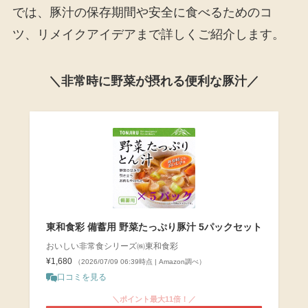
では、豚汁の保存期間や安全に食べるためのコ
ツ、リメイクアイデアまで詳しくご紹介します。
＼非常時に野菜が摂れる便利な豚汁／
東和食彩 備蓄用 野菜たっぷり豚汁 5パックセット
おいしい非常食シリーズ㈱東和食彩
¥1,680
（2026/07/09 06:39時点 | Amazon調べ）
口コミを見る
＼ポイント最大11倍！／