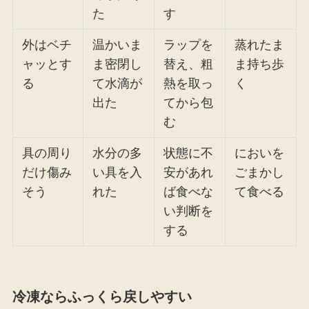
た
す
外はベチ
温かいま
ラップを
蒸れたま
ャッとす
ま密閉し
替え、粗
ま持ち歩
る
て水滴が
熱を取っ
く
出た
てから包
む
具の周り
水分の多
状態に不
においを
だけ傷み
い具を入
安があれ
ごまかし
そう
れた
ば食べな
て食べる
い判断を
する
冷凍ならふっくら戻しやすい