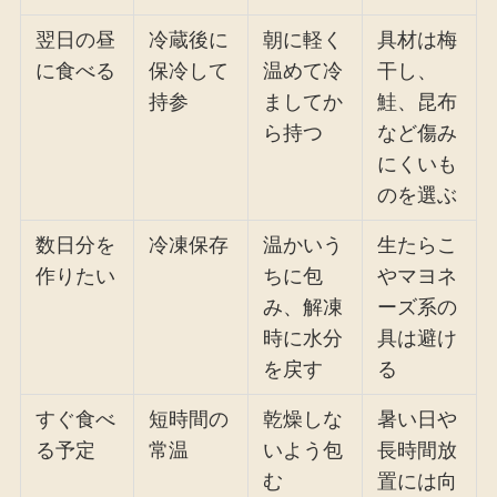
翌日の昼
冷蔵後に
朝に軽く
具材は梅
に食べる
保冷して
温めて冷
干し、
持参
ましてか
鮭、昆布
ら持つ
など傷み
にくいも
のを選ぶ
数日分を
冷凍保存
温かいう
生たらこ
作りたい
ちに包
やマヨネ
み、解凍
ーズ系の
時に水分
具は避け
を戻す
る
すぐ食べ
短時間の
乾燥しな
暑い日や
る予定
常温
いよう包
長時間放
む
置には向