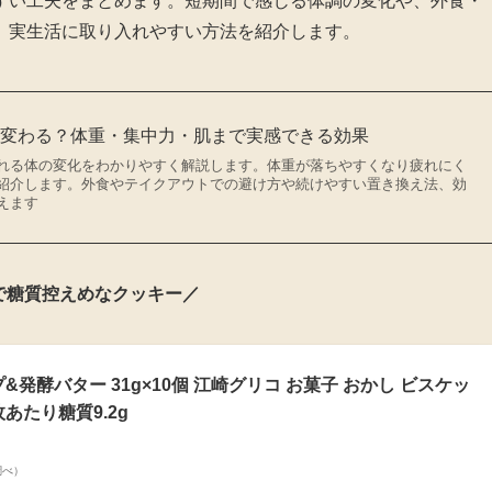
すい工夫をまとめます。短期間で感じる体調の変化や、外食・
、実生活に取り入れやすい方法を紹介します。
う変わる？体重・集中力・肌まで実感できる効果
れる体の変化をわかりやすく解説します。体重が落ちやすくなり疲れにく
紹介します。外食やテイクアウトでの避け方や続けやすい置き換え法、効
えます
で糖質控えめなクッキー／
プ&発酵バター 31g×10個 江崎グリコ お菓子 おかし ビスケッ
枚あたり糖質9.2g
n調べ）