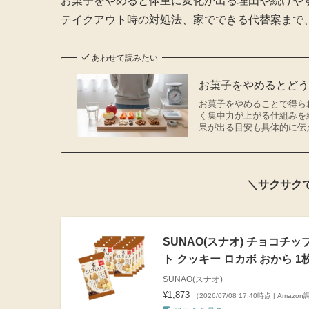
お菓子をやめると体重に変化が出る理由や続けや
テイクアウト時の対処法、家でできる代替案まで
あわせて読みたい
お菓子をやめるとど
お菓子をやめることで得ら
く集中力が上がる仕組みを
果が出る目安も具体的に伝
＼サクサク
SUNAO(スナオ) チョコチッ
ト クッキー ロカボ おから 1
SUNAO(スナオ)
¥1,873
（2026/07/08 17:40時点 | Amazo