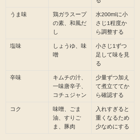
る
うま味
鶏ガラスープ
水200mlに小
の素、和風だ
さじ1程度か
し
ら調整する
塩味
しょうゆ、味
小さじ1ずつ
噌
足して味を見
る
辛味
キムチの汁、
少量ずつ加え
一味唐辛子、
て煮立ててか
コチュジャン
ら確認する
コク
味噌、ごま
入れすぎると
油、すりご
重くなるため
ま、豚肉
少なめにする