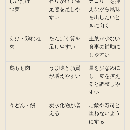
しいたけ・三
香りが出て満
カロリーを抑
つ葉
足感を足しや
えながら風味
すい
を出したいと
きに向く
えび・鶏むね
たんぱく質を
主菜が少ない
肉
足しやすい
食事の補助に
しやすい
鶏もも肉
うま味と脂質
量を少なめに
が増えやすい
し、皮を控え
ると調整しや
すい
うどん・餅
炭水化物が増
ご飯や寿司と
える
重ねないよう
にする